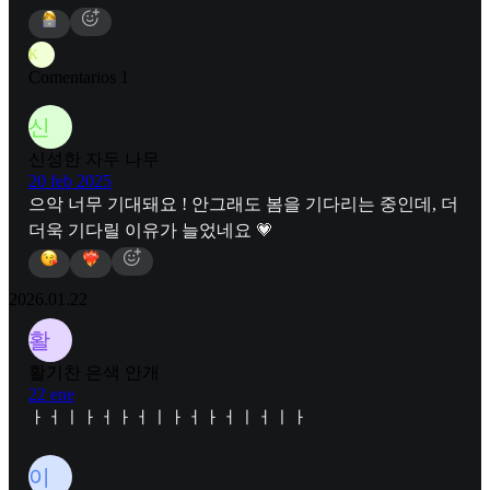
K
Comentarios 1
신
신성한 자두 나무
20 feb 2025
으악 너무 기대돼요 ! 안그래도 봄을 기다리는 중인데, 더
더욱 기다릴 이유가 늘었네요 💗
2026.01.22
활
활기찬 은색 안개
22 ene
ㅏㅓㅣㅏㅓㅏㅓㅣㅏㅓㅏㅓㅣㅓㅣㅏ
이