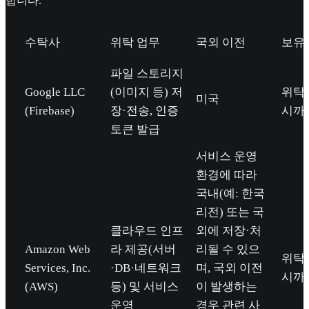
합니다.
수탁사
위탁 업무
국외 이전
보유
파일 스토리지
Google LLC
(이미지 등) 저
위탁
미국
(Firebase)
장·전송, 인증
시까
토큰 발급
서비스 운영
환경에 따라
국내(예: 한국
리전) 또는 국
클라우드 인프
외에 저장·처
Amazon Web
라 제공(서버
리될 수 있으
위탁
Services, Inc.
·DB·네트워크
며, 국외 이전
시까
(AWS)
등) 및 서비스
이 발생하는
운영
경우 관련 사