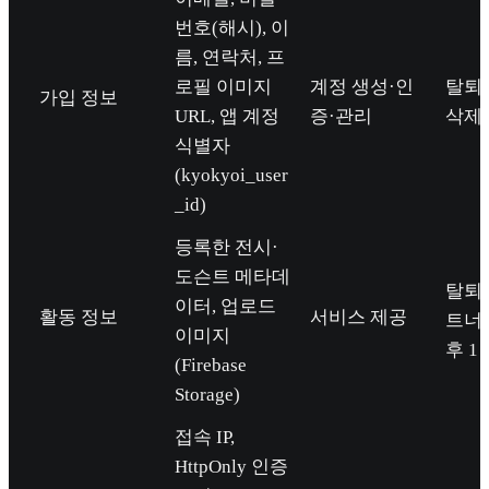
번호(해시), 이
름, 연락처, 프
로필 이미지
계정 생성·인
탈퇴 
가입 정보
URL, 앱 계정
증·관리
삭제
식별자
(kyokyoi_user
_id)
등록한 전시·
도슨트 메타데
탈퇴 
이터, 업로드
활동 정보
서비스 제공
트너
이미지
후 1
(Firebase
Storage)
접속 IP,
HttpOnly 인증