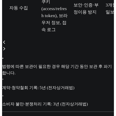
쿠키
보안·인증·부
3개월
자동 수집
(access/refres
정이용 방지
밀보
h token), 브라
우저 정보, 접
속 로그
•
법령에 따른 보관이 필요한 경우 해당 기간 동안 보관 후 파기
합니다.
◦
계약·청약철회 기록: 5년 (전자상거래법)
◦
소비자 불만·분쟁처리 기록: 3년 (전자상거래법)